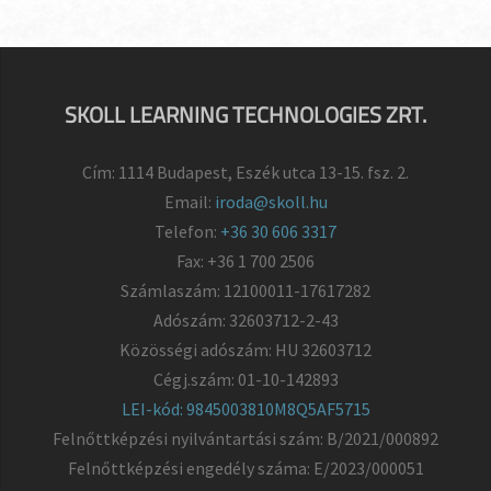
SKOLL LEARNING TECHNOLOGIES ZRT.
Cím: 1114 Budapest, Eszék utca 13-15. fsz. 2.
Email:
iroda@skoll.hu
Telefon:
+36 30 606 3317
Fax: +36 1 700 2506
Számlaszám: 12100011-17617282
Adószám: 32603712-2-43
Közösségi adószám: HU 32603712
Cégj.szám: 01-10-142893
LEI-kód: 9845003810M8Q5AF5715
Felnőttképzési nyilvántartási szám: B/2021/000892
Felnőttképzési engedély száma: E/2023/000051