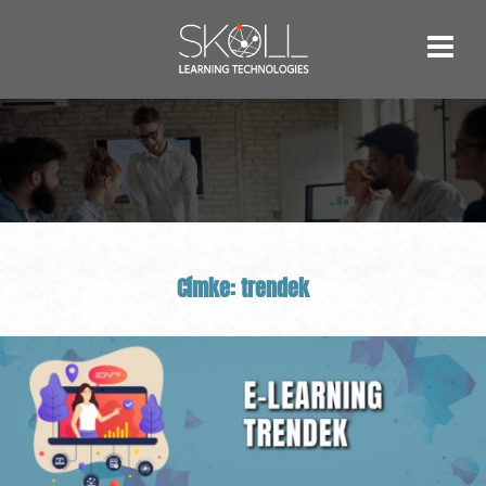
Skip
to
content
Címke:
trendek