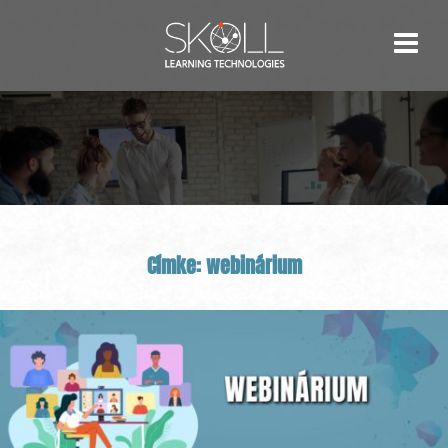
Skip
to
content
Címke:
webinárium