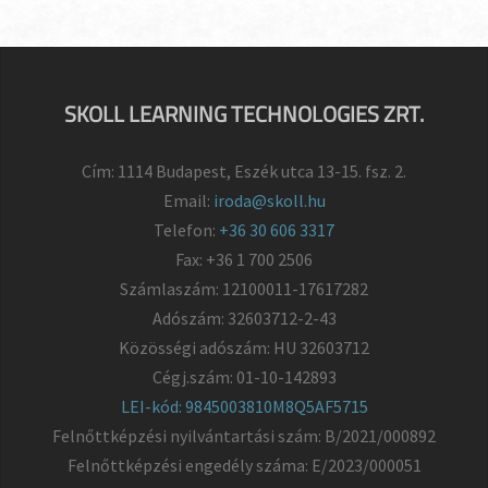
SKOLL LEARNING TECHNOLOGIES ZRT.
Cím: 1114 Budapest, Eszék utca 13-15. fsz. 2.
Email:
iroda@skoll.hu
Telefon:
+36 30 606 3317
Fax: +36 1 700 2506
Számlaszám: 12100011-17617282
Adószám: 32603712-2-43
Közösségi adószám: HU 32603712
Cégj.szám: 01-10-142893
LEI-kód: 9845003810M8Q5AF5715
Felnőttképzési nyilvántartási szám: B/2021/000892
Felnőttképzési engedély száma: E/2023/000051