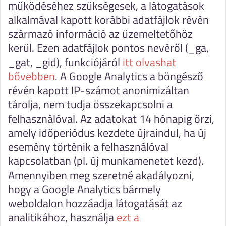
működéséhez szükségesek, a látogatások
alkalmával kapott korábbi adatfájlok révén
származó információ az üzemeltetőhöz
kerül. Ezen adatfájlok pontos nevéről (_ga,
_gat, _gid), funkciójáról
itt olvashat
bővebben
. A Google Analytics a böngésző
révén kapott IP-számot anonimizáltan
tárolja, nem tudja összekapcsolni a
felhasználóval. Az adatokat 14 hónapig őrzi,
amely időperiódus kezdete újraindul, ha új
esemény történik a felhasználóval
kapcsolatban (pl. új munkamenetet kezd).
Amennyiben meg szeretné akadályozni,
hogy a Google Analytics bármely
weboldalon hozzáadja látogatását az
analitikához, használja
ezt a