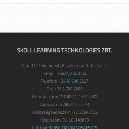
SKOLL LEARNING TECHNOLOGIES ZRT.
Cím: 1114 Budapest, Eszék utca 13-15. fsz. 2.
Email:
iroda@skoll.hu
Telefon:
+36 30 606 3317
Fax: +36 1 700 2506
Számlaszám: 12100011-17617282
Adószám: 32603712-2-43
Közösségi adószám: HU 32603712
Cégj.szám: 01-10-142893
LEI-kód: 9845003810M8Q5AF5715