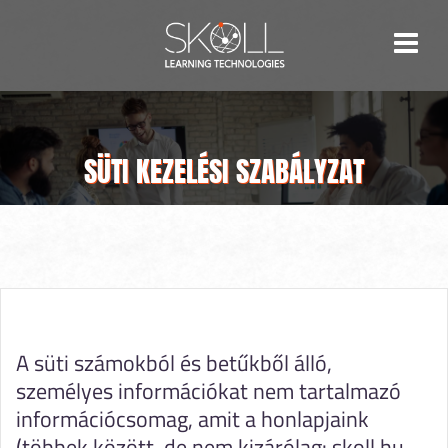
Skip
to
content
SÜTI KEZELÉSI SZABÁLYZAT
A süti számokból és betűkből álló,
személyes információkat nem tartalmazó
információcsomag, amit a honlapjaink
(többek között, de nem kizárólag: skoll.hu,