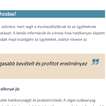
ehozása?
k számára, mert segít a munkavállalóknak és az ügyfeleknek
ltatásait. A belsős információk és a know-how hatékonyan képzett
ják majd kiszolgálni az ügyfeleket, ezáltal növelve az
gasabb bevételt és profitot eredményez
lőnnyel jár.
lalók hatékonyságát és produktivitását. A céges tudásanyag