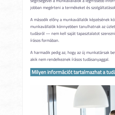
segítségével a munkavállalók a legfrissebb info
jobban megérteni a termékeket és szolgáltatásoka
A második előny a munkavállalók képzésének kön
munkavállalók könnyebben tanulhatnak az üzleti f
tudásról — nem kell saját tapasztalatot szerezn
írásos formában.
A harmadik pedig az, hogy az új munkatársak be
akik nem rendelkeznek írásos tudásanyaggal.
Milyen információt tartalmazhat a tu