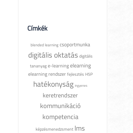
Címkék
csoportmunka
blended learning
digitális oktatás
digitális
elearning
e-learning
tananyag
elearning rendszer
fejlesztés
H5P
hatékonyság
ingyenes
keretrendszer
kommunikáció
kompetencia
lms
képzésmenedzsment