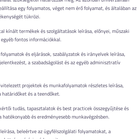
állítása egy folyamatos, véget nem érő folyamat, és általában az
vékenységét tükrözi.
által kínált termékek és szolgáltatások leírása, előnyei, műszaki
 egyéb fontos információkkal.
ti folyamatok és eljárások, szabályzatok és irányelvek leírása,
jelentkezést, a szabadságolást és az egyéb adminisztratív
 kivitelezett projektek és munkafolyamatok részletes leírása,
 a határidőket és a teendőket.
akértői tudás, tapasztalatok és best practicek összegyűjtése és
t a hatékonyabb és eredményesebb munkavégzésben.
leírása, beleértve az ügyfélszolgálati folyamatokat, a