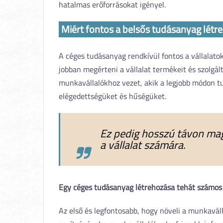
hatalmas erőforrásokat igényel.
Miért fontos a belsős tudásanyag létr
A céges tudásanyag rendkívül fontos a vállalato
jobban megérteni a vállalat termékeit és szolgá
munkavállalókhoz vezet, akik a legjobb módon tud
elégedettségüket és hűségüket.
Ez pedig hosszú távon ma
a vállalat számára.
Egy céges tudásanyag létrehozása tehát számos e
Az első és legfontosabb, hogy növeli a munkavál