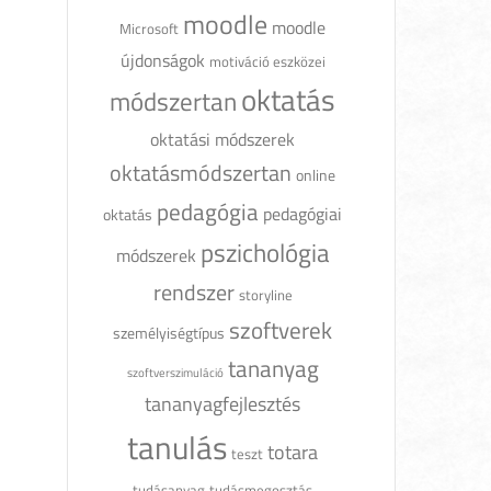
moodle
moodle
Microsoft
újdonságok
motiváció eszközei
oktatás
módszertan
oktatási módszerek
oktatásmódszertan
online
pedagógia
pedagógiai
oktatás
pszichológia
módszerek
rendszer
storyline
szoftverek
személyiségtípus
tananyag
szoftverszimuláció
tananyagfejlesztés
tanulás
totara
teszt
tudásanyag
tudásmegosztás