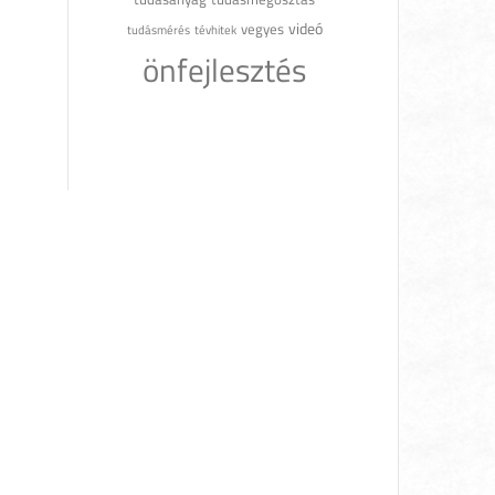
videó
vegyes
tudásmérés
tévhitek
önfejlesztés