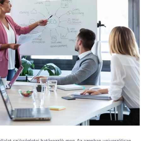
llalat szükségletei határozzák meg. Az azonban univerzálisan