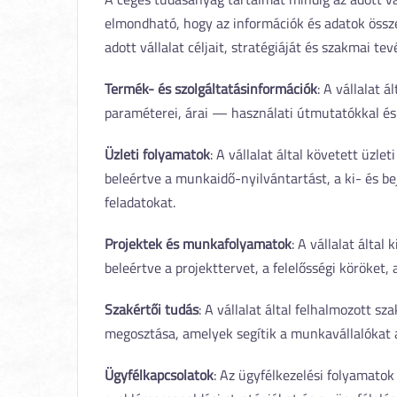
elmondható, hogy az információk és adatok össze
adott vállalat céljait, stratégiáját és szakmai te
Termék- és szolgáltatásinformációk
: A vállalat 
paraméterei, árai — használati útmutatókkal és
Üzleti folyamatok
: A vállalat által követett üzle
beleértve a munkaidő-nyilvántartást, a ki- és be
feladatokat.
Projektek és munkafolyamatok
: A vállalat által
beleértve a projekttervet, a felelősségi köröket,
Szakértői tudás
: A vállalat által felhalmozott sz
megosztása, amelyek segítik a munkavállalóka
Ügyfélkapcsolatok
: Az ügyfélkezelési folyamatok 