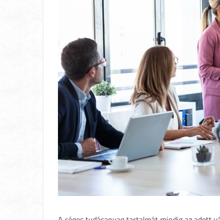
A céges tudásanyag tartalmát mindig az adott vá