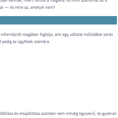
őnyei vannak, miért fontos a megléte, és mire számíthat az a
gal — és mire az, amelyik nem?
 információt magában foglalja, ami egy vállalat működése során
 pedig az ügyfelek számára.
ábbítása és elsajátítása azonban nem mindig egyszerű, és gyakran