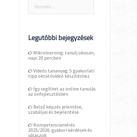
Keresés:
Legutóbbi bejegyzések
Mikrolearning: tanulj okosan,
napi 20 percben
Videós tananyag: 5 gyakorlati
tipp oktatóvideó készítéshez
Így segíthet az online tanulás
az önfejlesztésben
Belső képzés jelentése,
szabályai és bejelentése
Kompetenciamérés
2025/2026: gyakori kérdések és
válaszok