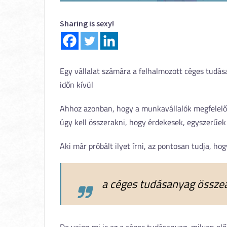
Sharing is sexy!
Egy vállalat számára a felhalmozott céges tudása
időn kívül
Ahhoz azonban, hogy a munkavállalók megfelelően
úgy kell összerakni, hogy érdekesek, egyszerűe
Aki már próbált ilyet írni, az pontosan tudja, 
a céges tudásanyag összeá