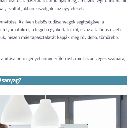
rmációkat és tapasztalatokat kapják meg, amelyek segítenek nekik
t, ezáltal jobban kiszolgálni az ügyfeleket.
nyítése. Az ilyen belsős tudásanyagok segítségével a
olyamatokról, a legjobb gyakorlatokról, és az általános üzleti
iük, hiszen más tapasztalatát kapják meg rövidebb, tömörebb,
tanítása nem igényel annyi erőforrást, mint azon cégek számára,
dásanyag?