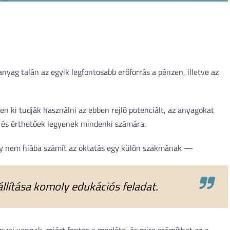
nyag talán az egyik legfontosabb erőforrás a pénzen, illetve az
 ki tudják használni az ebben rejlő potenciált, az anyagokat
k és érthetőek legyenek mindenki számára.
hogy nem hiába számít az oktatás egy külön szakmának —
llítása komoly edukációs feladat.