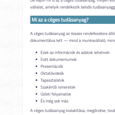
De vajon mi is az a céges tudásanyag, milyen el
vállalat, amelyik rendelkezik belsős tudásanyag
Mi az a céges tudásanyag?
A céges tudásanyag az összes rendelkezésre álló
dokumentálva lett — mind a munkavállaló, mind
Ezek az információk és adatok lehetnek:
Írott dokumentumok
Prezentációk
Oktatóvideók
Tapasztalatok
Szakértői ismeretek
Üzleti folyamatok
És még sok más
A céges tudásanyag kialakítása, megőrzése, tov