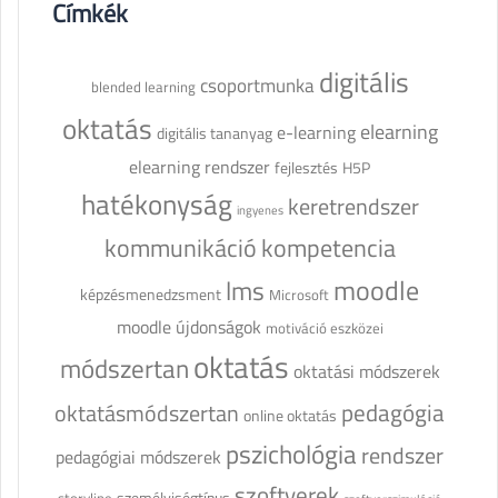
Címkék
digitális
csoportmunka
blended learning
oktatás
elearning
e-learning
digitális tananyag
elearning rendszer
fejlesztés
H5P
hatékonyság
keretrendszer
ingyenes
kommunikáció
kompetencia
moodle
lms
képzésmenedzsment
Microsoft
moodle újdonságok
motiváció eszközei
oktatás
módszertan
oktatási módszerek
pedagógia
oktatásmódszertan
online oktatás
pszichológia
rendszer
pedagógiai módszerek
szoftverek
személyiségtípus