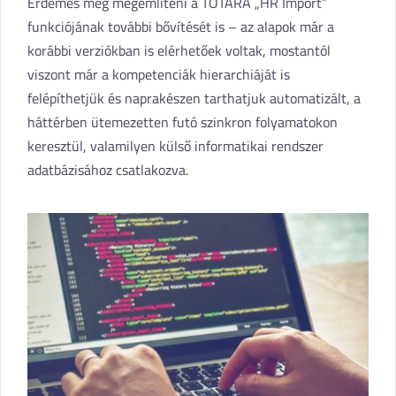
Érdemes még megemlíteni a TOTARA „HR Import”
funkciójának további bővítését is – az alapok már a
korábbi verziókban is elérhetőek voltak, mostantól
viszont már a kompetenciák hierarchiáját is
felépíthetjük és naprakészen tarthatjuk automatizált, a
háttérben ütemezetten futó szinkron folyamatokon
keresztül, valamilyen külső informatikai rendszer
adatbázisához csatlakozva.