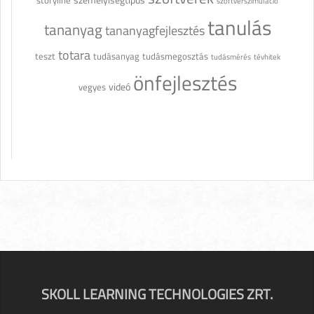
storyline
szoftverszimuláció
tanulás
tananyag
tananyagfejlesztés
totara
teszt
tudásanyag
tudásmegosztás
tudásmérés
tévhitek
önfejlesztés
videó
vegyes
SKOLL LEARNING TECHNOLOGIES ZRT.