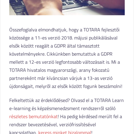
Összefoglalva elmondhatjuk, hogy a TOTARA fejlesztői
közössége a 11-es verzió 2018. májusi publikálásával
elsők között reagált a GDPR által támasztott
követelményekre. Cikkünkben bemutattuk a GDPR
mellett a 12-es verzió legfontosabb változásait is. Mi a
TOTARA hivatalos magyarországi, arany fokozatú
partnereként már kíváncsian várjuk a 13-as verzió
újdonságait, melyről az elsők között fogunk beszámolni!
Felkeltettük az érdeklődésed? Olvasd el a TOTARA Learn
e-learning és képzésmenedzsment rendszerről szóló
részletes bemutatónkat
! Ha pedig kérdésed merült fel a
rendszer bevezetésével, verziófrissítésével
kapcsolatban,
keress minket bizalommal
!