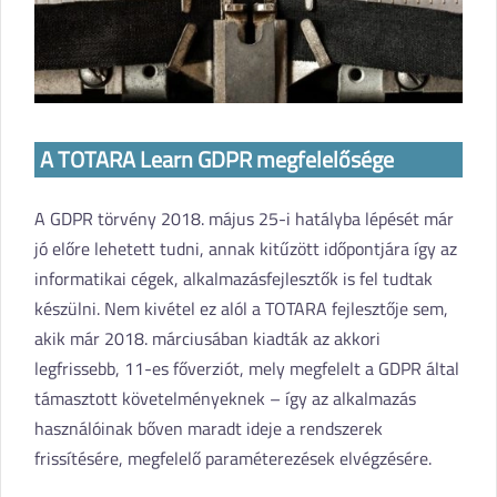
A TOTARA Learn GDPR megfelelősége
A GDPR törvény 2018. május 25-i hatályba lépését már
jó előre lehetett tudni, annak kitűzött időpontjára így az
informatikai cégek, alkalmazásfejlesztők is fel tudtak
készülni. Nem kivétel ez alól a TOTARA fejlesztője sem,
akik már 2018. márciusában kiadták az akkori
legfrissebb, 11-es főverziót, mely megfelelt a GDPR által
támasztott követelményeknek – így az alkalmazás
használóinak bőven maradt ideje a rendszerek
frissítésére, megfelelő paraméterezések elvégzésére.