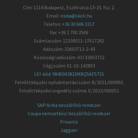
Cím: 1114 Budapest, Eszék utca 13-15. fsz. 2.
Email:
iroda@skoll.hu
Telefon:
+36 30 606 3317
Fax: +36 1 700 2506
Számlaszám: 12100011-17617282
Adószám: 32603712-2-43
Közösségi adószám: HU 32603712
Cégj.szám: 01-10-142893
LEI-kód: 9845003810M8Q5AF5715
Felnőttképzési nyilvántartási szám: B/2021/000892
Felnőttképzési engedély száma: E/2023/000051
SAP Ariba beszállítói rendszer
Coupa nemzetközi beszállítói rendszer
Proactis
Jaggaer