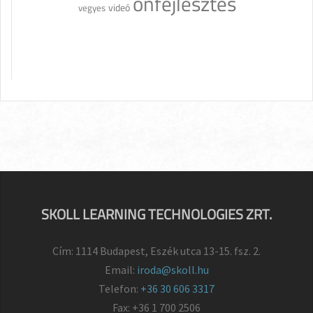
önfejlesztés
videó
vegyes
SKOLL LEARNING TECHNOLOGIES ZRT.
Cím: 1114 Budapest, Eszék utca 13-15. fsz. 2.
Email:
iroda@skoll.hu
Telefon:
+36 30 606 3317
Fax: +36 1 700 2506