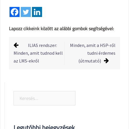
Lapozz cikkeink között az alábbi gombok segítségével:
Post
ILIAS rendszer:
Minden, amit a H5P-ről
navigation
Minden, amit tudnod kell
tudni érdemes
az LMS-ekről
(útmutató)
Keresés:
Legutóbbi bejegyzések