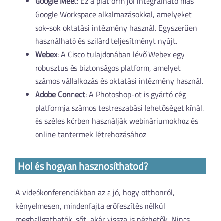
Google Mee
t: Ez a platform jól integrálható más
Google Workspace alkalmazásokkal, amelyeket
sok-sok oktatási intézmény használ. Egyszerűen
használható és szilárd teljesítményt nyújt.
Webex
: A Cisco tulajdonában lévő Webex egy
robusztus és biztonságos platform, amelyet
számos vállalkozás és oktatási intézmény használ.
Adobe Connect
: A Photoshop-ot is gyártó cég
platformja számos testreszabási lehetőséget kínál,
és széles körben használják webináriumokhoz és
online tantermek létrehozásához.
Hol és hogyan hasznosíthatod?
A videókonferenciákban az a jó, hogy otthonról,
kényelmesen, mindenfajta erőfeszítés nélkül
meghallgathatók, sőt, akár vissza is nézhetők. Nincs