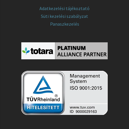
Adatkezelési tájékoztató
Süti kezelési szabályzat
Panaszkezelés