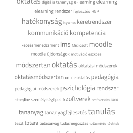
oktatás
elearning
e-learning
digitális tananyag
elearning rendszer
fejlesztés
H5P
hatékonyság
keretrendszer
ingyenes
kommunikáció
kompetencia
moodle
lms
képzésmenedzsment
Microsoft
moodle újdonságok
motiváció eszközei
oktatás
módszertan
oktatási módszerek
pedagógia
oktatásmódszertan
online oktatás
pszichológia
rendszer
pedagógiai módszerek
szoftverek
személyiségtípus
storyline
szoftverszimuláció
tanulás
tananyag
tananyagfejlesztés
totara
teszt
tudásanyag
tudásmegosztás
tudásmérés
tévhitek