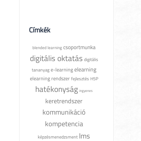
Címkék
csoportmunka
blended learning
digitális oktatás
digitális
elearning
e-learning
tananyag
elearning rendszer
fejlesztés
H5P
hatékonyság
ingyenes
keretrendszer
kommunikáció
kompetencia
lms
képzésmenedzsment