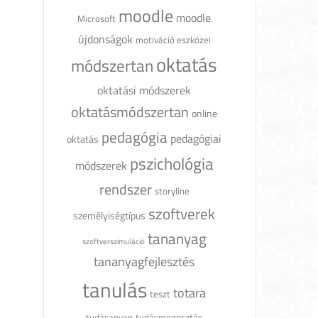
moodle
moodle
Microsoft
újdonságok
motiváció eszközei
oktatás
módszertan
oktatási módszerek
oktatásmódszertan
online
pedagógia
pedagógiai
oktatás
pszichológia
módszerek
rendszer
storyline
szoftverek
személyiségtípus
tananyag
szoftverszimuláció
tananyagfejlesztés
tanulás
totara
teszt
tudásanyag
tudásmegosztás