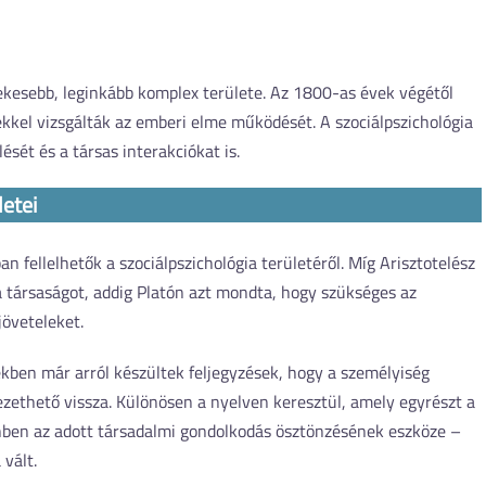
dekesebb, leginkább komplex területe. Az 1800-as évek végétől
kkel vizsgálták az emberi elme működését. A szociálpszichológia
ését és a társas interakciókat is.
letei
n fellelhetők a szociálpszichológia területéről. Míg Arisztotelész
 társaságot, addig Platón azt mondta, hogy szükséges az
ejöveteleket.
kben már arról készültek feljegyzések, hogy a személyiség
vezethető vissza. Különösen a nyelven keresztül, amely egyrészt a
nben az adott társadalmi gondolkodás ösztönzésének eszköze –
vált.