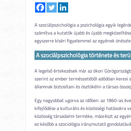
A szociálpszichológia a pszichológia egyik legér
számítva a kutatók újabb és újabb megközelítése
egyszerre kíséri figyelemmel az egyének önészlel
A szociálpszichológia története és terü
A legelső értekezések már az ókori Görögországba
szerint az ember természetéből adódóan keresi a
államnak biztosítani és ösztökélni a társas össz
Egy nagyobbat ugorva az időben: az 1860-as éve
kifejlődése a kulturális és közösségi hatásokra 
közösség társadalmi terméke, másrészt az egyé
ez később a szociológia iránymutató gondolatává 