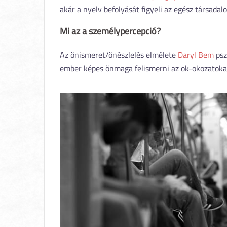
akár a nyelv befolyását figyeli az egész társadal
Mi az a személypercepció?
Az önismeret/önészlelés elmélete
Daryl Bem
psz
ember képes önmaga felismerni az ok-okozatokat.