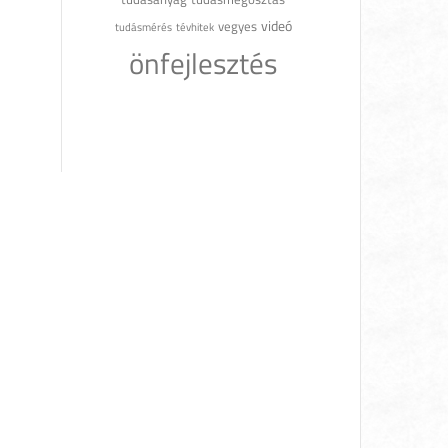
videó
vegyes
tudásmérés
tévhitek
önfejlesztés