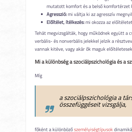
mutatott komfort és a belső komfortérzet 
Agresszió:
mi váltja ki az agresszív megnyi
Előítélet, ítélkezés:
mi okozza az előítélete
Tehát megvizsgálták, hogy működnek együtt a cso
verbális- és nonverbális jelekkel jelzik a részt
vannak kitéve, vagy akár ők maguk előítéletesek
Mi a különbség a szociálpszichológia és a s
Míg
a szociálpszichológia a tá
összefüggéseit vizsgálja,
főként a különböző
személyiségtípusok
dinamikáj