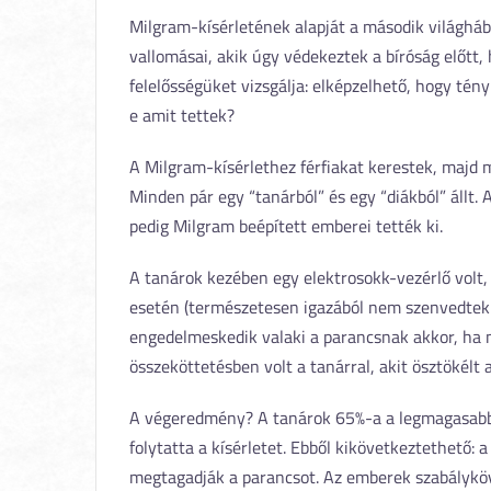
Milgram-kísérletének alapját a második világhá
vallomásai, akik úgy védekeztek a bíróság előtt,
felelősségüket vizsgálja: elképzelhető, hogy tén
e amit tettek?
A Milgram-kísérlethez férfiakat kerestek, majd m
Minden pár egy “tanárból” és egy “diákból” állt.
pedig Milgram beépített emberei tették ki.
A tanárok kezében egy elektrosokk-vezérlő volt,
esetén (természetesen igazából nem szenvedtek á
engedelmeskedik valaki a parancsnak akkor, ha m
összeköttetésben volt a tanárral, akit ösztökélt 
A végeredmény? A tanárok 65%-a a legmagasabb 
folytatta a kísérletet. Ebből kikövetkeztethet
megtagadják a parancsot. Az emberek szabálykö