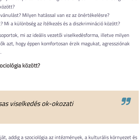
között?
lvánulást? Milyen hatással van ez az önértékelésre?
t? Mi a különbség az ítélkezés és a diszkrimináció között?
portok, mi az ideális vezetői viselkedésforma, illetve milyen
vevők azt, hogy éppen komfortosan érzik magukat, agressziónak
.
zociológia között?
rsas viselkedés ok-okozati
át, addig a szociológia az intézmények, a kulturális környezet és