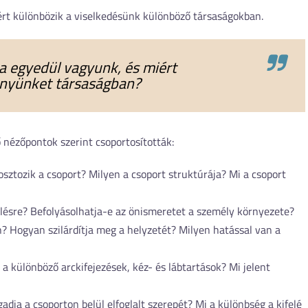
iért különbözik a viselkedésünk különböző társaságokban.
a egyedül vagyunk, és miért
ényünket társaságban?
ő nézőpontok szerint csoportosították:
sztozik a csoport? Milyen a csoport struktúrája? Mi a csoport
lésre? Befolyásolhatja-e az önismeretet a személy környezete?
? Hogyan szilárdítja meg a helyzetét? Milyen hatással van a
 a különböző arckifejezések, kéz- és lábtartások? Mi jelent
adja a csoporton belül elfoglalt szerepét? Mi a különbség a kifelé