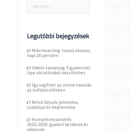
Keresés:
Legutóbbi bejegyzések
Mikrolearning: tanulj okosan,
napi 20 percben
Videós tananyag: 5 gyakorlati
tipp oktatóvideó készítéshez
Így segíthet az online tanulás
az önfejlesztésben
Belső képzés jelentése,
szabályai és bejelentése
Kompetenciamérés
2025/2026: gyakori kérdések és
válaszok