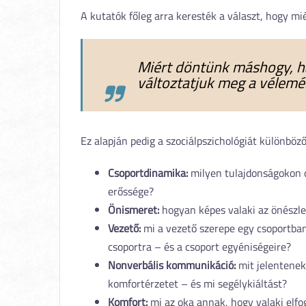
A kutatók főleg arra keresték a választ, hogy m
Miért döntünk máshogy, h
változtatjuk meg a vélem
Ez alapján pedig a szociálpszichológiát különböz
Csoportdinamika:
milyen tulajdonságokon o
erőssége?
Önismeret:
hogyan képes valaki az önészle
Vezető:
mi a vezető szerepe egy csoportban
csoportra – és a csoport egyéniségeire?
Nonverbális kommunikáció:
mit jelentenek
komfortérzetet – és mi segélykiáltást?
Komfort:
mi az oka annak, hogy valaki elfog