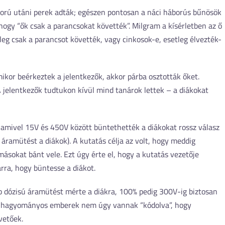
ború utáni perek adták; egészen pontosan a náci háborús bűnösök
 hogy “ők csak a parancsokat követték”. Milgram a kísérletben az ő
yleg csak a parancsot követték, vagy cinkosok-e, esetleg élvezték-
ikor beérkeztek a jelentkezők, akkor párba osztották őket.
 A jelentkezők tudtukon kívül mind tanárok lettek – a diákokat
 amivel 15V és 450V között büntethették a diákokat rossz válasz
ramütést a diákok). A kutatás célja az volt, hogy meddig
ásokat bánt vele. Ezt úgy érte el, hogy a kutatás vezetője
arra, hogy büntesse a diákot.
dózisú áramütést mérte a diákra, 100% pedig 300V-ig biztosan
ő: a hagyományos emberek nem úgy vannak “kódolva”, hogy
vetőek.